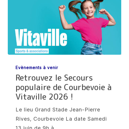
Retrouvez
Evènements à venir
le
Retrouvez le Secours
Secours
populaire de Courbevoie à
populaire
Vitaville 2026 !
de
Courbevoie
Le lieu Grand Stade Jean-Pierre
à
Rives, Courbevoie La date Samedi
Vitaville
13 juin de 9h à…