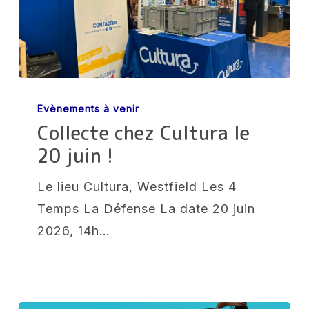
vous
!
Collecte
Evènements à venir
chez
Collecte chez Cultura le
Cultura
20 juin !
le
20
Le lieu Cultura, Westfield Les 4
juin
Temps La Défense La date 20 juin
!
2026, 14h…