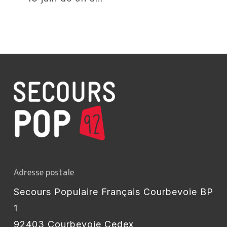
2026
!
Adresse postale
Secours Populaire Français Courbevoie BP
1
92403 Courbevoie Cedex