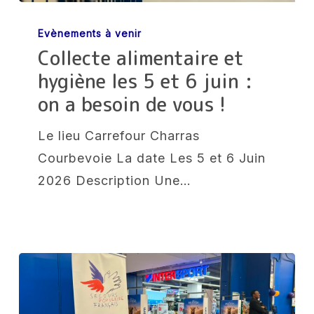
Collecte
Evènements à venir
alimentaire
Collecte alimentaire et
et
hygiène les 5 et 6 juin :
hygiène
on a besoin de vous !
les
5
Le lieu Carrefour Charras
et
Courbevoie La date Les 5 et 6 Juin
6
2026 Description Une…
juin
:
on
a
besoin
de