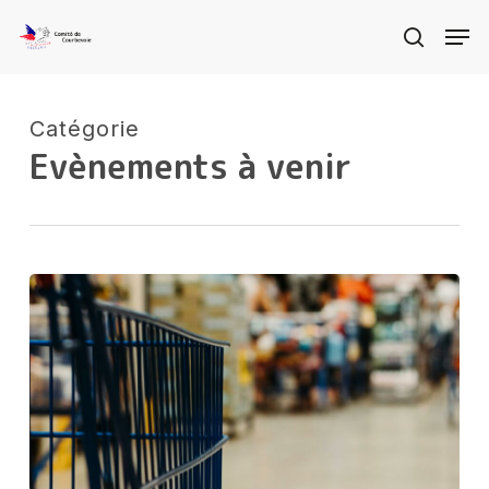
Skip
Men
search
to
Clos
main
Menu
content
Catégorie
Evènements à venir