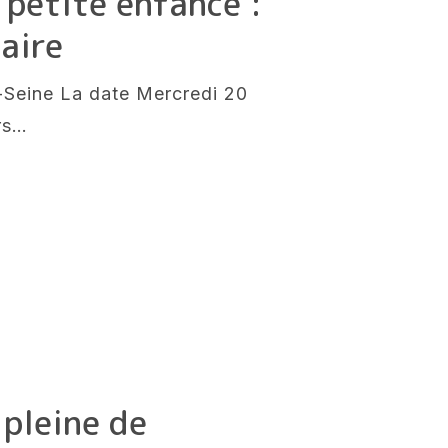
 petite enfance :
daire
r-Seine La date Mercredi 20
rs…
pleine de