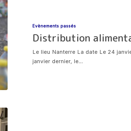
Distribution
alimentaire
2026
Evènements passés
Distribution aliment
Le lieu Nanterre La date Le 24 janv
janvier dernier, le…
La
Nuit
de