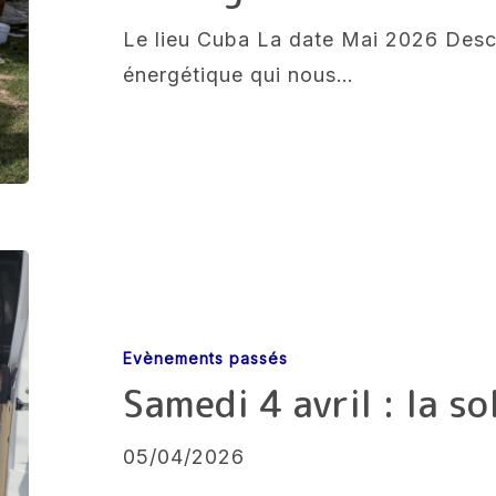
l’énergie
Le lieu Cuba La date Mai 2026 Descr
solaire
énergétique qui nous…
à
Cuba
Samedi
4
avril
Evènements passés
:
Samedi 4 avril : la so
la
solidarité
05/04/2026
en