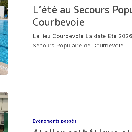
Populaire
L’été au Secours Pop
de
Courbevoie
Courbevoie
Le lieu Courbevoie La date Ete 2026 
Secours Populaire de Courbevoie…
Atelier
esthétique
et
Evènements passés
petite