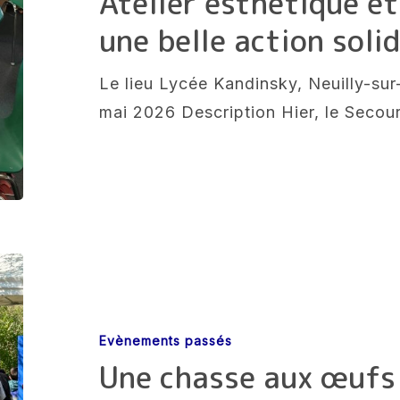
Atelier esthétique et
enfance
une belle action soli
:
une
Le lieu Lycée Kandinsky, Neuilly-su
belle
mai 2026 Description Hier, le Secou
action
solidaire
Une
chasse
aux
Evènements passés
œufs
Une chasse aux œufs 
pleine