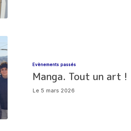
action
Manga.
Tout
un
Evènements passés
art
Manga. Tout un art !
!
Le 5 mars 2026