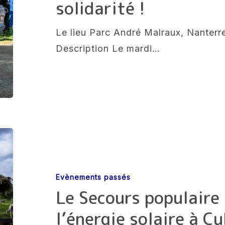
solidarité !
de
solidarité
Le lieu Parc André Malraux, Nanterr
!
Description Le mardi…
Le
Secours
populaire
Evènements passés
92
Le Secours populaire
s’engage
l’énergie solaire à C
pour