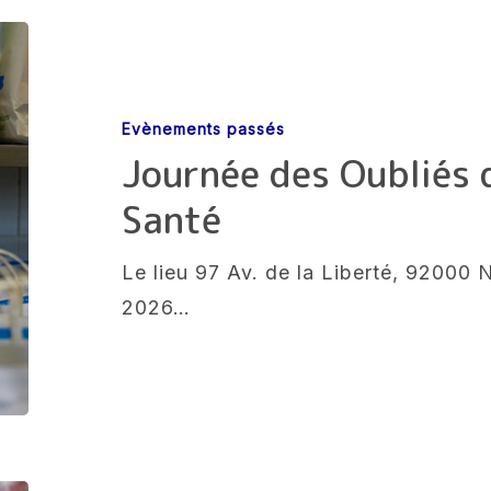
Journée
des
Oubliés
Evènements passés
du
Journée des Oubliés d
Droit
Santé
et
de
Le lieu 97 Av. de la Liberté, 92000 
la
2026…
Santé