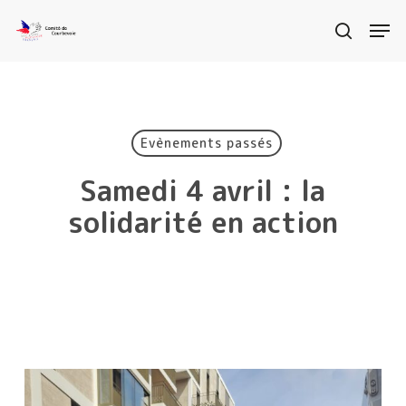
Skip
Men
search
to
Clos
main
Menu
content
Evènements passés
Samedi 4 avril : la
solidarité en action