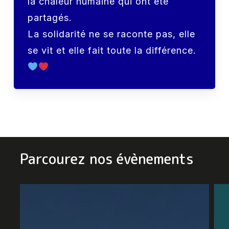
la chaleur humaine qui ont été
partagés.
La solidarité ne se raconte pas, elle
se vit et elle fait toute la différence.
Parcourez nos évènements
L’été
Re
au
le
Secours
Se