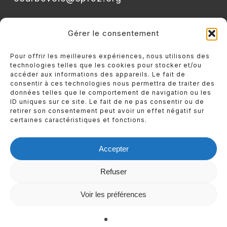
Gérer le consentement
Pour offrir les meilleures expériences, nous utilisons des
Rejoignez-nous sur Instagram
L’été au Secours
technologies telles que les cookies pour stocker et/ou
accéder aux informations des appareils. Le fait de
Populaire de Courbevoie
consentir à ces technologies nous permettra de traiter des
données telles que le comportement de navigation ou les
ID uniques sur ce site. Le fait de ne pas consentir ou de
Rejoignez-nous sur Facebook
retirer son consentement peut avoir un effet négatif sur
certaines caractéristiques et fonctions.
Ne manquez plus nos actions, événements
Accepter
solidaires et moments forts.
Refuser
Voir les préférences
© 2026 Secours Populaire - Courbevoie.