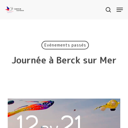
Skip
Men
search
to
Clos
main
Menu
content
Evènements passés
Journée à Berck sur Mer