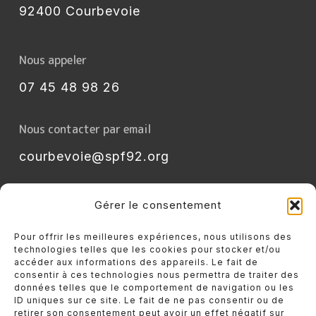
92400 Courbevoie
L’été au Secours
Populaire de Courbevoie
Nous appeler
07 45 48 98 26
Nous contacter par email
courbevoie@spf92.org
Gérer le consentement
Pour offrir les meilleures expériences, nous utilisons des
Rejoignez-nous sur Instagram
technologies telles que les cookies pour stocker et/ou
accéder aux informations des appareils. Le fait de
consentir à ces technologies nous permettra de traiter des
données telles que le comportement de navigation ou les
ID uniques sur ce site. Le fait de ne pas consentir ou de
Rejoignez-nous sur Facebook
retirer son consentement peut avoir un effet négatif sur